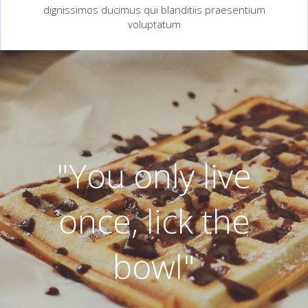
dignissimos ducimus qui blanditiis praesentium
voluptatum
"You only live
once, lick the
bowl"