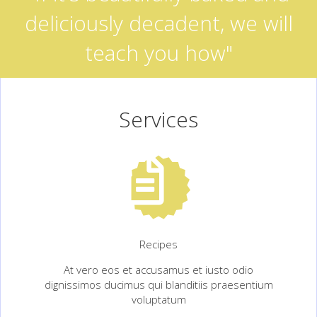
deliciously decadent, we will
teach you how"
Services
Recipes
At vero eos et accusamus et iusto odio
dignissimos ducimus qui blanditiis praesentium
voluptatum